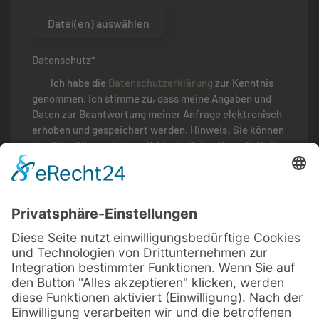
Datei(en) auswählen
Datenschutz*
Ich habe die
Datenschutzerklärung
zur Kenntnis
genommen. Ich stimme zu, dass meine Angaben und
Daten zur Beantwortung meiner Anfrage elektronisch
erhoben und gespeichert werden. Hinweis: Sie können
Ihre Einwilligung jederzeit für die Zukunft per E-Mail
an
projekt@staudt-firmengruppe.de
widerrufen.
Ich möchte verkaufen:*
Privat
Gewerblich
Kopie
Ich möchte eine Kopie meiner Anfrage erhalten